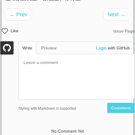
← Prev
Next →
Like
Issue Page
Write
Preview
Login
with GitHub
Comment
Styling with Markdown is supported
No Comment Yet