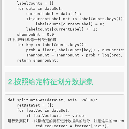
    labelCounts = {}

    for data in dataSet:

        currentLabel = data[-1];

        if(currentLabel not in labelCounts.keys()):

            labelCounts[currentLabel] = 0;

        labelCounts[currentLabel] += 1;

    shannonEnt = 0.0;

以下用来计算每一种类别的熵

    for key in labelCounts.keys():

        prob = float(labelCounts[key]) / numEntries;

        shannonEnt = shannonEnt - prob * log(prob, 2)
    return shannonEnt;
2.按照给定特征划分数据集
def splitDataSet(dataSet, axis, value):

    retDataSet = [];

    for featVec in dataSet:

        if featVec[axis] == value:

进行数据切片，根据给定的特征进行数据集的划分，注意这里的extend和append 
            reducedFeatVec = featVec[:axis];
