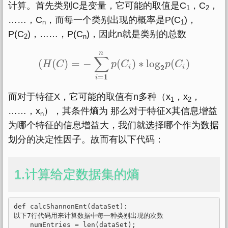
计算。首先类别C是变量，它可能的取值是C
，C
，
1
2
……，C
，而每一个类别出现的概率是P(C
)，
n
1
P(C
)，……，P(C
)，因此n就是类别的总数
2
n
n
∑
(
(
)
=
−
(
)
∗
log
(
)
H
(
H
C
(
C
)
=
−
∑
i
=
1
n
p
p
(
C
C
i
)
∗
log
2
p
(
C
p
i
)
C
2
i
i
=
1
i
而对于特征X，它可能的取值有n多种（x
，x
，
1
2
……，x
），其条件熵为 那么对于特征X其信息增益
n
为哪个特征的信息增益大，我们就选择哪个作为数据
划分的决定性因子。故而有以下代码：
1.计算给定数据集的熵
def calcShannonEnt(dataSet):

以下7行代码用来计算数据中每一种类别出现的次数

    numEntries = len(dataSet);
