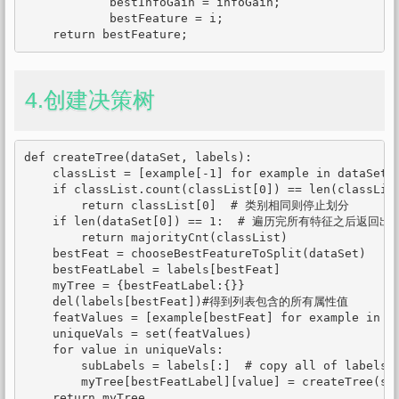
            bestInfoGain = infoGain;

            bestFeature = i;

    return bestFeature;
4.创建决策树
def createTree(dataSet, labels):

    classList = [example[-1] for example in dataSet]

    if classList.count(classList[0]) == len(classList
        return classList[0]  # 类别相同则停止划分

    if len(dataSet[0]) == 1:  # 遍历完所有特征之后返回
        return majorityCnt(classList)

    bestFeat = chooseBestFeatureToSplit(dataSet)

    bestFeatLabel = labels[bestFeat]

    myTree = {bestFeatLabel:{}}

    del(labels[bestFeat])#得到列表包含的所有属性值

    featValues = [example[bestFeat] for example in da
    uniqueVals = set(featValues)

    for value in uniqueVals:

        subLabels = labels[:]  # copy all of labels, 
        myTree[bestFeatLabel][value] = createTree(spl
    return myTree