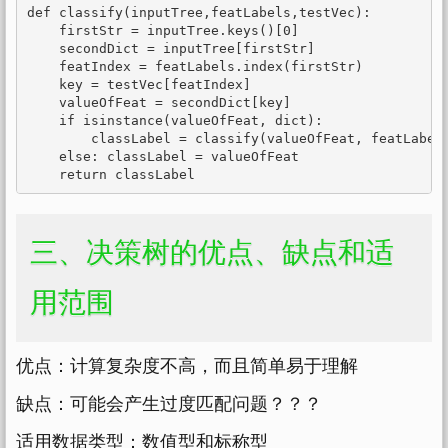
def classify(inputTree,featLabels,testVec):

    firstStr = inputTree.keys()[0]

    secondDict = inputTree[firstStr]

    featIndex = featLabels.index(firstStr)

    key = testVec[featIndex]

    valueOfFeat = secondDict[key]

    if isinstance(valueOfFeat, dict): 

        classLabel = classify(valueOfFeat, featLabels
    else: classLabel = valueOfFeat

    return classLabel
三、决策树的优点、缺点和适
用范围
优点：计算复杂度不高，而且简单易于理解
缺点：可能会产生过度匹配问题？？？
适用数据类型：数值型和标称型