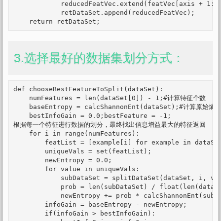
            reducedFeatVec.extend(featVec[axis + 1:])
            retDataSet.append(reducedFeatVec);

    return retDataSet;
3.选择最好的数据集划分方式：
def chooseBestFeatureToSplit(dataSet):

    numFeatures = len(dataSet[0]) - 1;#计算特征个数

    baseEntropy = calcShannonEnt(dataSet);#计算原始熵

    bestInfoGain = 0.0;bestFeature = -1;

根据每一个特征进行数据的划分，最终找出信息增益最大的特征返回

    for i in range(numFeatures):

        featList = [example[i] for example in dataSet
        uniqueVals = set(featList);

        newEntropy = 0.0;

        for value in uniqueVals:

            subDataSet = splitDataSet(dataSet, i, val
            prob = len(subDataSet) / float(len(dataSe
            newEntropy += prob * calcShannonEnt(subDa
        infoGain = baseEntropy - newEntropy;

        if(infoGain > bestInfoGain):
