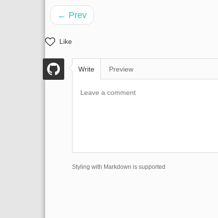
← Prev
Like
Write
Preview
Styling with Markdown is supported