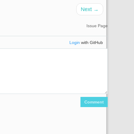
Next →
Issue Page
Login
with GitHub
Comment